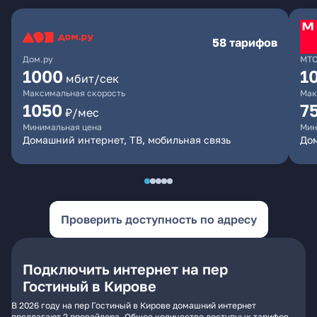
58 тарифов
Дом.ру
МТ
1000
1
мбит/сек
Максимальная скорость
Мак
1050
7
₽/мес
Минимальная цена
Мин
Домашний интернет, ТВ, мобильная связь
Дом
Проверить доступность по адресу
Подключить интернет на пер
Гостиный в Кирове
В 2026 году на пер Гостиный в Кирове домашний интернет
предлагают 2 провайдера. Общее количество доступных тарифов -