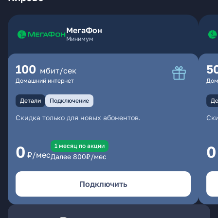
МегаФон
Минимум
100
5
мбит/сек
Домашний интернет
Дом
Детали
Подключение
Де
Скидка только для новых абонентов.
Ски
1 месяц по акции
0
0
₽/мес
Далее
800
₽/мес
Подключить