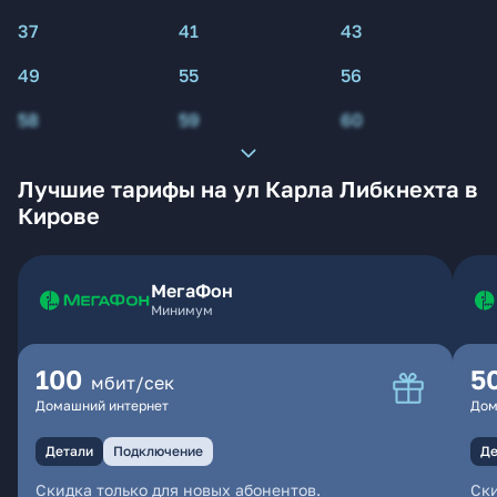
37
41
43
49
55
56
58
59
60
Лучшие тарифы на ул Карла Либкнехта в
Кирове
МегаФон
Минимум
100
5
мбит/сек
Домашний интернет
Дом
Детали
Подключение
Де
Скидка только для новых абонентов.
Ски