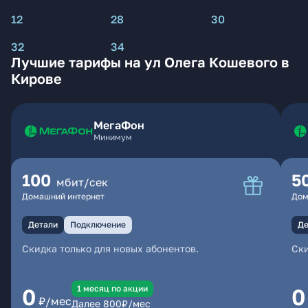
12
28
30
32
34
Лучшие тарифы на ул Олега Кошевого в
Кирове
МегаФон
Минимум
100
5
мбит/сек
Домашний интернет
Дом
Детали
Подключение
Де
Скидка только для новых абонентов.
Ски
1 месяц по акции
0
0
₽/мес
Далее
800
₽/мес